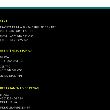
SEDE
PRACETA RAINHA SANTA ISABEL, Nº 33 - DTº
2685-236 PORTELA, LOURES
MÓVEL: +351 916 532 033
FIXO: +351 211 627 147
ASSISTÊNCIA TÉCNICA
BRAGA
+351 964 043 926
CENTRO
+351 917 512 653
GERAL@SOLIM.PT
DEPARTAMENTO DE PEÇAS
BRAGA
+351 123 456 789
MIGUEL SILVA
MIGUELSILVA@SOLIM.PT